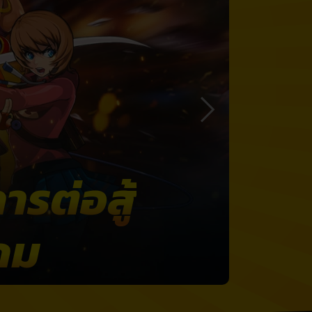
ารต่อสู้
เกม