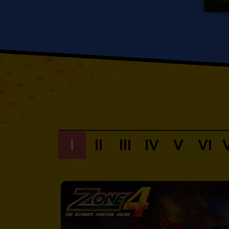
I
II
III
IV
V
VI
V