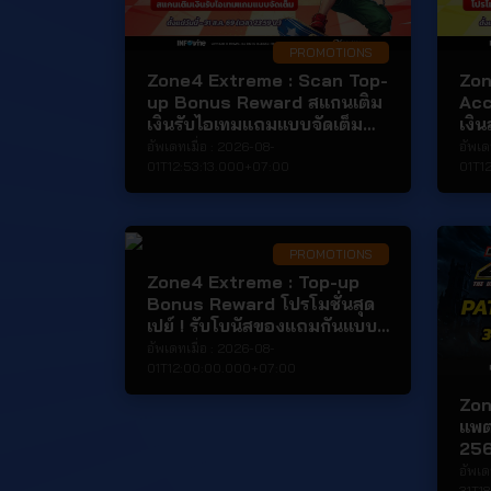
PROMOTIONS
Zone4 Extreme : Scan Top-
Zon
up Bonus Reward สแกนเติม
Acc
เงินรับไอเทมแถมแบบจัดเต็ม
เงิ
เฉพาะการเติมเงินผ่านช่องทาง
อัพเดทเมื่อ :
2026-08-
อัพเด
QR Code เท่านั้น! รับไอเทม
01T12:53:13.000+07:00
01T1
แถมสุดคุ้ม
PROMOTIONS
Zone4 Extreme : Top-up
Bonus Reward โปรโมชั่นสุด
เปย์ ! รับโบนัสของแถมกันแบบ
จุกๆ
อัพเดทเมื่อ :
2026-08-
01T12:00:00.000+07:00
Zon
แพต
25
อัพเด
31T1