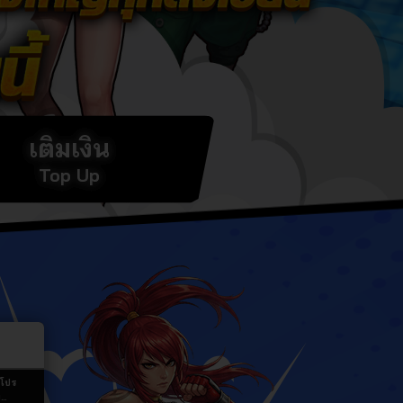
เติมเงิน
Top Up
 โปร
ม