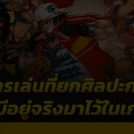
เล่นที่ยกศิลปะก
่มีอยู่จริงมาไว้ใน