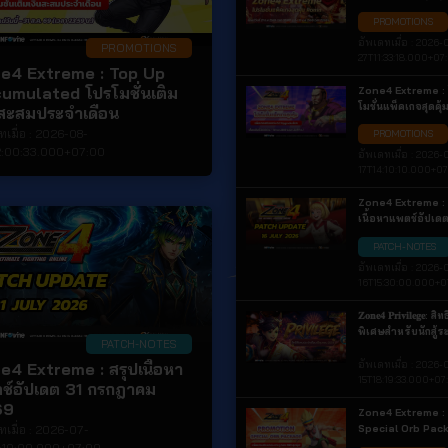
Ronin
PROMOTIONS
อัพเดทเมื่อ :
2026-
PROMOTIONS
27T11:33:18.000+07
e4 Extreme : Top Up
umulated โปรโมชั่นเติม
Zone4 Extreme :
โมชั่นแพ็คเกจสุดคุ้
นสะสมประจำเดือน
ทเมื่อ :
2026-08-
PROMOTIONS
2:00:33.000+07:00
อัพเดทเมื่อ :
2026-
17T14:10:10.000+0
Zone4 Extreme : 
เนื้อหาแพตช์อัปเด
กรกฎาคม 2569
PATCH-NOTES
อัพเดทเมื่อ :
2026-
16T15:30:00.000+0
𝐙𝐨𝐧𝐞𝟒 𝐏𝐫𝐢𝐯𝐢𝐥𝐞𝐠𝐞: สิทธิ
พิเศษสำหรับนักสู้ร
PATCH-NOTES
แนวหน้า ประจำเด
มิถุนายน 2569
อัพเดทเมื่อ :
2026-
e4 Extreme : สรุปเนื้อหา
15T18:19:33.000+07
ช์อัปเดต 31 กรกฎาคม
69
Zone4 Extreme :
Special Orb Pac
ทเมื่อ :
2026-07-
แพ็คเกจเสริมแกร่ง
8:10:00.000+07:00