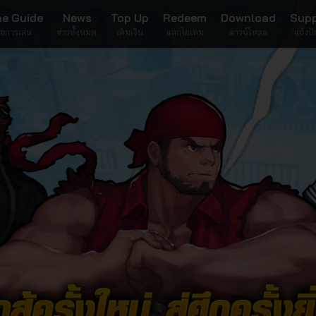
น์แนว Action Fighting ร
e Guide
News
Top Up
Redeem
Download
Sup
มือการเล่น
ข่าวทั้งหมด
เติมเงิน
แลกไอเทม
ดาวน์โหลด
แจ้งป