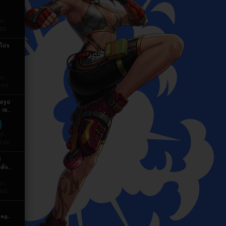
07-
:00
 โปร
ม
07-
7:00
สรุป
ต 16
07-
7:00
ะดับ
ือน
07-
:00
kage
 เจาะ