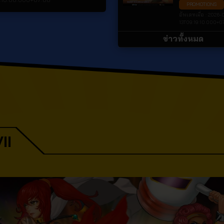
PROMOTIONS
รู ถอด ORB สุดคุ้ม!
อัพเดทเมื่อ :
2026-
13T09:19:10.000+0
ข่าวทั้งหมด
II