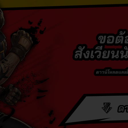
ขอต้อ
สังเวียนนั
ดาวน์โหลดและติด
ดา