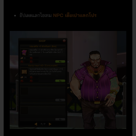
อัปเดตแลกไอเทม
NPC เฮียเปาแลกโปร