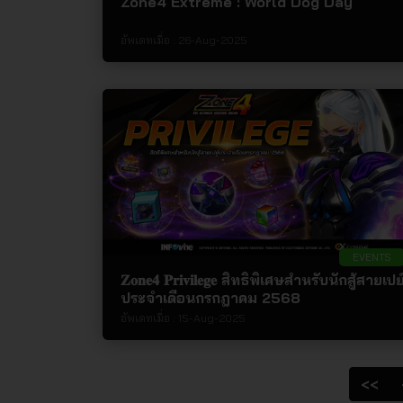
Zone4 Extreme : World Dog Day
อัพเดทเมื่อ :
26-Aug-2025
EVENTS
𝐙𝐨𝐧𝐞𝟒 𝐏𝐫𝐢𝐯𝐢𝐥𝐞𝐠𝐞 สิทธิพิเศษสำหรับนักสู้สายเปย
ประจำเดือนกรกฎาคม 2568
อัพเดทเมื่อ :
15-Aug-2025
<<