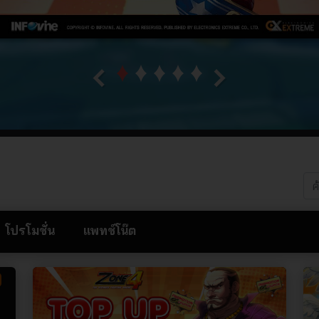
โปรโมชั่น
แพทช์โน๊ต