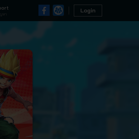
port
Login
ัญหา